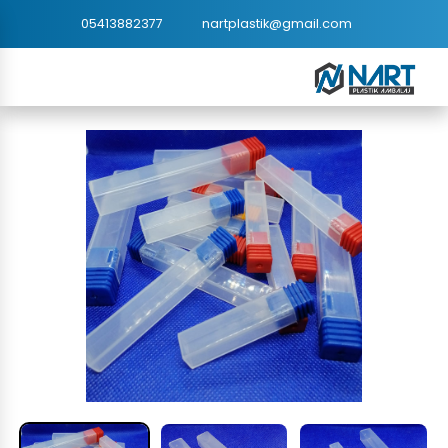
05413882377
nartplastik@gmail.com