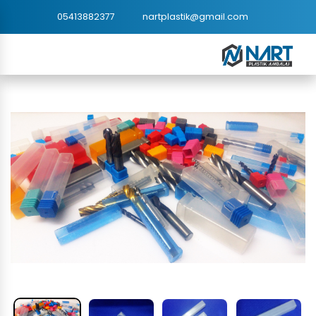
05413882377
nartplastik@gmail.com